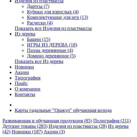
Изделия из пластмассы
Дартсы (7)
Кубики для взрослых (4)
Комплектующие для игр (13)
Расчески (4)
Показать все Изделия из пластмассы
Из дерева
Башни (15)
ИГРЫ ИЗ ДЕРЕВА (18)
Пазлы деревянные (4)
Домино деревянное (5)
Показать все Из дерева
Новинки
Акции
Типография
Прайс
О компании
Контакты
Карты гадальные "Оракул" обучающая колода
Развивающая и обучающая продукция (85)
Полиграфия (211)
Детские товары (283)
Изделия из пластмассы (28)
Из дерева
(42)
Новинки (187)
Акции (3)