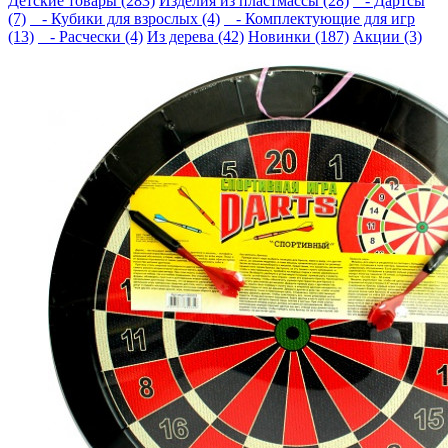
Детские товары (283)
Изделия из пластмассы (28)
- Дартсы
(7)
- Кубики для взрослых (4)
- Комплектующие для игр
(13)
- Расчески (4)
Из дерева (42)
Новинки (187)
Акции (3)