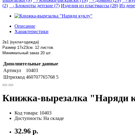
Вырезалки (9)
- Книжки-раскраски (19)
- Домино (29)
- Куб
(2)
- Блокноты детские (7)
Изделия из пластмассы (28)
Из дере
Описание
Характеристики
2в1 (кукла+одежда)
Размер 17х23см. 12 листов.
Минимальный заказ 20 шт.
Дополнительные данные
Артикул
10403
Штрихкод
460707765768 5
Книжка-вырезалка "Наряди 
Код товара: 10403
Доступность: На складе
32.96 р.