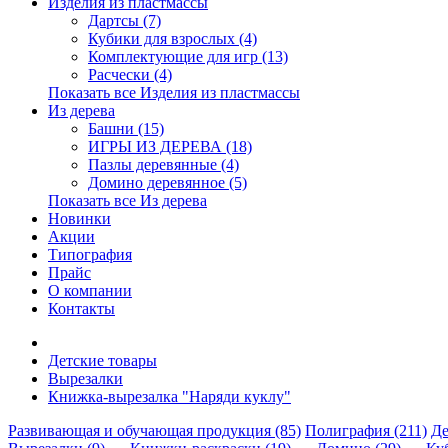
Изделия из пластмассы
Дартсы (7)
Кубики для взрослых (4)
Комплектующие для игр (13)
Расчески (4)
Показать все Изделия из пластмассы
Из дерева
Башни (15)
ИГРЫ ИЗ ДЕРЕВА (18)
Пазлы деревянные (4)
Домино деревянное (5)
Показать все Из дерева
Новинки
Акции
Типография
Прайс
О компании
Контакты
Детские товары
Вырезалки
Книжка-вырезалка "Наряди куклу"
Развивающая и обучающая продукция (85)
Полиграфия (211)
Де