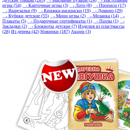
Детские товары (283)
- Мыльные пузыри (24)
- Настольные
игры (54)
- Карточные игры (3)
- Лото (8)
- Прописи (17)
- Вырезалки (9)
- Книжки-раскраски (19)
- Домино (29)
- Кубики детские (55)
- Мини игры (2)
- Мозаика (14)
-
Плакаты (5)
- Подарочные сертификаты (1)
- Пазлы (1)
-
Закладки (2)
- Блокноты детские (7)
Изделия из пластмассы
(28)
Из дерева (42)
Новинки (187)
Акции (3)