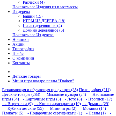
Расчески (4)
Показать все Изделия из пластмассы
Из дерева
Башни (15)
ИГРЫ ИЗ ДЕРЕВА (18)
Пазлы деревянные (4)
Домино деревянное (5)
Показать все Из дерева
Новинки
Акции
Типография
Прайс
О компании
Контакты
Детские товары
Мини игра квадро пазлы "Drakon"
Развивающая и обучающая продукция (85)
Полиграфия (211)
Детские товары (283)
- Мыльные пузыри (24)
- Настольные
игры (54)
- Карточные игры (3)
- Лото (8)
- Прописи (17)
- Вырезалки (9)
- Книжки-раскраски (19)
- Домино (29)
- Кубики детские (55)
- Мини игры (2)
- Мозаика (14)
-
Плакаты (5)
- Подарочные сертификаты (1)
- Пазлы (1)
-