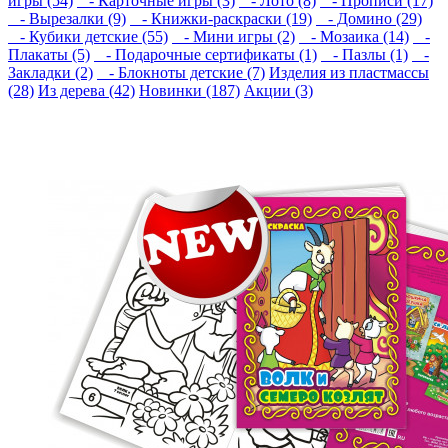
игры (54)
- Карточные игры (3)
- Лото (8)
- Прописи (17)
- Вырезалки (9)
- Книжки-раскраски (19)
- Домино (29)
- Кубики детские (55)
- Мини игры (2)
- Мозаика (14)
-
Плакаты (5)
- Подарочные сертификаты (1)
- Пазлы (1)
-
Закладки (2)
- Блокноты детские (7)
Изделия из пластмассы
(28)
Из дерева (42)
Новинки (187)
Акции (3)