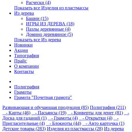
Расчески (4)
Показать все Изделия из пластмассы
Из дерева
Башни (15)
ИГРЫ ИЗ ДЕРЕВА (18)
Пазлы деревянные (4)
Домино деревянное (5)
Показать все Из дерева
Новинки
Акции
Типография
Прайс
О компании
Контакты
Полиграфия
Грамоты
Грамота "Почетная грамота"
Развивающая и обучающая продукция (85)
Полиграфия (211)
- Карты (46)
- Пасьянсы (19)
- Конверты для денег (81)
-
Доска для гаданий (1)
- Грамоты (4)
- Открытки (4)
-
Пригласительные (4)
- Блокноты (44)
- Авто карточка (1)
Детские товары (283)
Изделия из пластмассы (28)
Из дерева