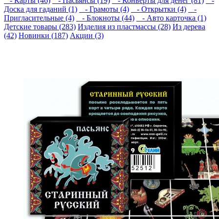
- Карты (46)
- Пасьянсы (19)
- Конверты для денег (81)
-
Доска для гаданий (1)
- Грамоты (4)
- Открытки (4)
-
Пригласительные (4)
- Блокноты (44)
- Авто карточка (1)
Детские товары (283)
Изделия из пластмассы (28)
Из дерева
(42)
Новинки (187)
Акции (3)