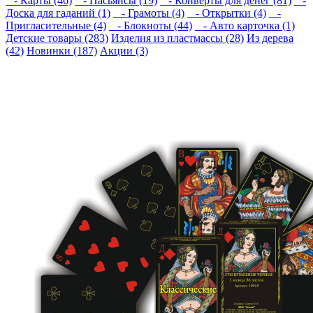
- Карты (46)
- Пасьянсы (19)
- Конверты для денег (81)
-
Доска для гаданий (1)
- Грамоты (4)
- Открытки (4)
-
Пригласительные (4)
- Блокноты (44)
- Авто карточка (1)
Детские товары (283)
Изделия из пластмассы (28)
Из дерева
(42)
Новинки (187)
Акции (3)