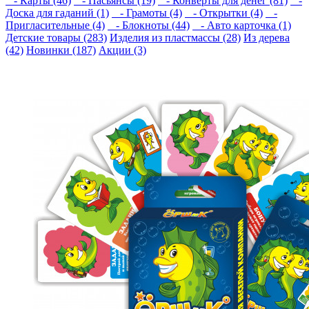
- Карты (46)
- Пасьянсы (19)
- Конверты для денег (81)
-
Доска для гаданий (1)
- Грамоты (4)
- Открытки (4)
-
Пригласительные (4)
- Блокноты (44)
- Авто карточка (1)
Детские товары (283)
Изделия из пластмассы (28)
Из дерева
(42)
Новинки (187)
Акции (3)