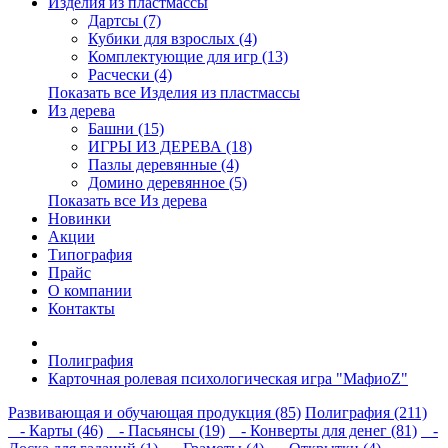
Изделия из пластмассы
Дартсы (7)
Кубики для взрослых (4)
Комплектующие для игр (13)
Расчески (4)
Показать все Изделия из пластмассы
Из дерева
Башни (15)
ИГРЫ ИЗ ДЕРЕВА (18)
Пазлы деревянные (4)
Домино деревянное (5)
Показать все Из дерева
Новинки
Акции
Типография
Прайс
О компании
Контакты
Полиграфия
Карточная ролевая психологическая игра "МафиоZ"
Развивающая и обучающая продукция (85)
Полиграфия (211)
- Карты (46)
- Пасьянсы (19)
- Конверты для денег (81)
-