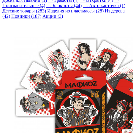
Доска для гаданий (1)
- Грамоты (4)
- Открытки (4)
-
Пригласительные (4)
- Блокноты (44)
- Авто карточка (1)
Детские товары (283)
Изделия из пластмассы (28)
Из дерева
(42)
Новинки (187)
Акции (3)