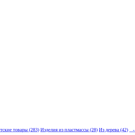
тские товары (283)
Изделия из пластмассы (28)
Из дерева (42)
- 