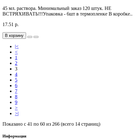
45 мл. раствора. Минимальный заказ 120 штук. НЕ
ВСТРЯХИВАТЬ!!!Упаковка - 6шт в термопленке В коробке..
17.51 р.
В корзину
|<
<
1
2
3
4
5
6
7
8
9
>
>|
Показано с 41 по 60 из 266 (всего 14 страниц)
Информация